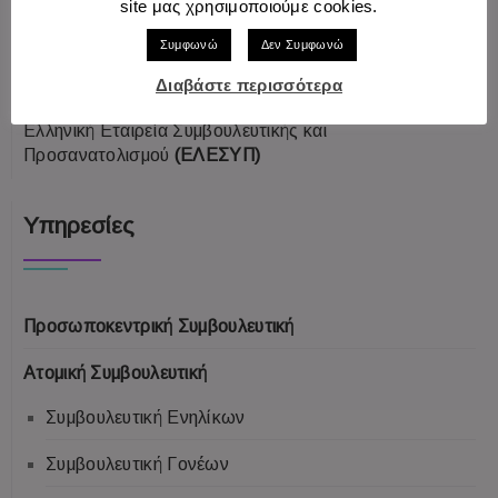
site μας χρησιμοποιούμε cookies.
Παγκόσμιος Οργανισμός Προσωποκεντρικής και
Συμφωνώ
Δεν Συμφωνώ
Βιωματικής Ψυχοθεραπείας και Συμβουλευτικής
(WAPCEPC)
Διαβάστε περισσότερα
Ελληνική Εταιρεία Συμβουλευτικής και
Προσανατολισμού
(ΕΛΕΣΥΠ)
Υπηρεσίες
Προσωποκεντρική Συμβουλευτική
Aτομική Συμβουλευτική
Συμβουλευτική Ενηλίκων
Συμβουλευτική Γονέων